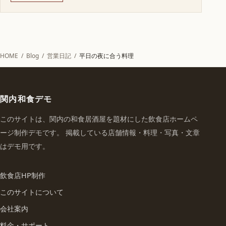
HOME
/
Blog
/
営業日記
/
平日の夜に合う料理
関内和食デモ
このサイトは、関内の和食居酒屋を題材にした飲食店ホームペ
ージ制作デモです。 掲載している店舗情報・料理・写真・文章
はデモ用です。
飲食店HP制作
このサイトについて
会社案内
料金・サポート