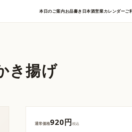
本日のご案内
お品書き
日本酒
営業カレンダー
ご
かき揚げ
920円
通常価格
税込