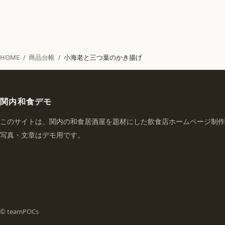
HOME
/
商品台帳
/
小海老と三つ葉のかき揚げ
関内和食デモ
このサイトは、関内の和食居酒屋を題材にした飲食店ホームページ制作
写真・文章はデモ用です。
© teamPOCs