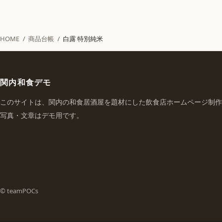
HOME
/
商品台帳
/
白露 特別純米
関内和食デモ
このサイトは、関内の和食居酒屋を題材にした飲食店ホームページ制作
写真・文章はデモ用です。
© teamPOCs