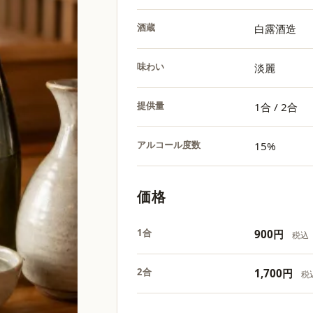
酒蔵
白露酒造
味わい
淡麗
提供量
1合 / 2合
アルコール度数
15%
価格
1合
900円
税込
2合
1,700円
税