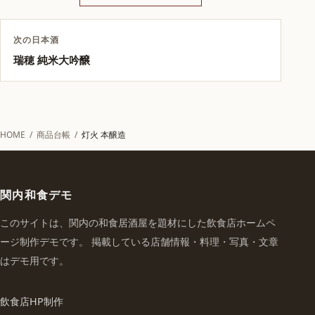
次の日本酒
瑞穂 純米大吟醸
HOME
/
商品台帳
/
灯火 本醸造
関内和食デモ
このサイトは、関内の和食居酒屋を題材にした飲食店ホームペ
ージ制作デモです。 掲載している店舗情報・料理・写真・文章
はデモ用です。
飲食店HP制作