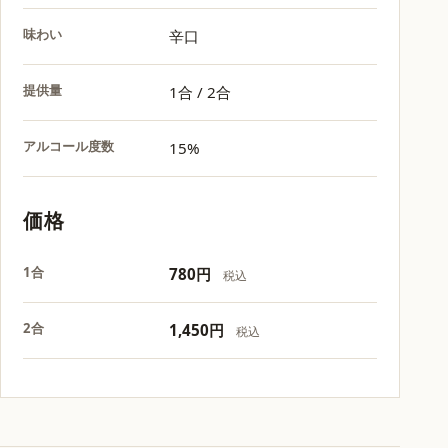
味わい
辛口
提供量
1合 / 2合
アルコール度数
15%
価格
1合
780円
税込
2合
1,450円
税込