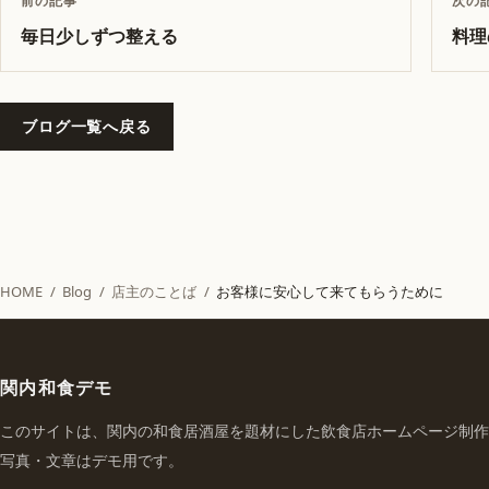
前の記事
次の
毎日少しずつ整える
料理
ブログ一覧へ戻る
HOME
/
Blog
/
店主のことば
/
お客様に安心して来てもらうために
関内和食デモ
このサイトは、関内の和食居酒屋を題材にした飲食店ホームページ制作
写真・文章はデモ用です。