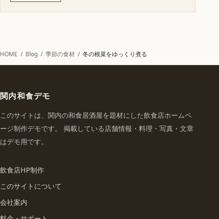
HOME
/
Blog
/
季節の食材
/
冬の根菜をゆっくり煮る
関内和食デモ
このサイトは、関内の和食居酒屋を題材にした飲食店ホームペ
ージ制作デモです。 掲載している店舗情報・料理・写真・文章
はデモ用です。
飲食店HP制作
このサイトについて
会社案内
料金・サポート