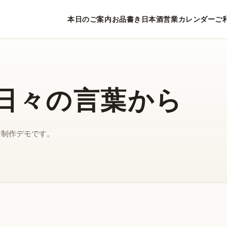
本日のご案内
お品書き
日本酒
営業カレンダー
ご
は日々の言葉から
ジ制作デモです。