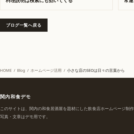
料理説明は検索にも効いてくる
常連
ブログ一覧へ戻る
HOME
/
Blog
/
ホームページ活用
/
小さな店のSEOは日々の言葉から
関内和食デモ
このサイトは、関内の和食居酒屋を題材にした飲食店ホームページ制作
写真・文章はデモ用です。