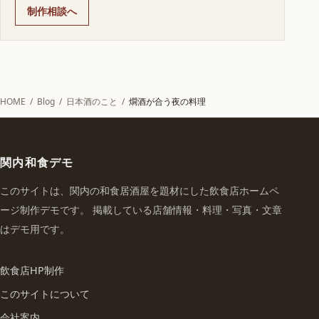
制作相談へ
HOME
/
Blog
/
日本酒のこと
/
燗酒が合う夜の料理
関内和食デモ
このサイトは、関内の和食居酒屋を題材にした飲食店ホームペ
ージ制作デモです。 掲載している店舗情報・料理・写真・文章
はデモ用です。
飲食店HP制作
このサイトについて
会社案内