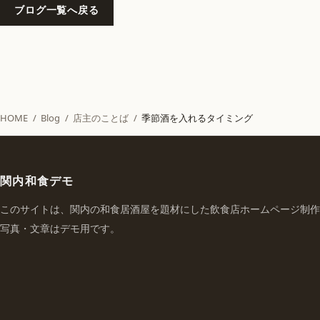
ブログ一覧へ戻る
HOME
/
Blog
/
店主のことば
/
季節酒を入れるタイミング
関内和食デモ
このサイトは、関内の和食居酒屋を題材にした飲食店ホームページ制作
写真・文章はデモ用です。